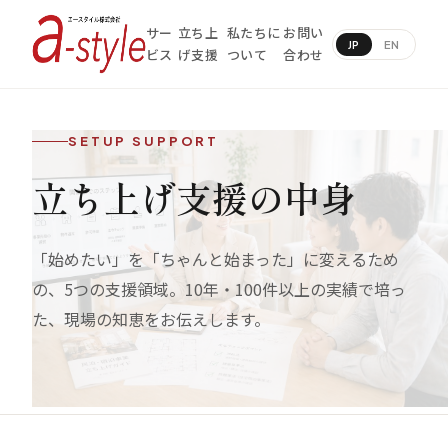
サー
立ち上
私たちに
お問い
JP
EN
ビス
げ支援
ついて
合わせ
SETUP SUPPORT
立ち上げ支援の中身
「始めたい」を「ちゃんと始まった」に変えるため
の、5つの支援領域。10年・100件以上の実績で培っ
た、現場の知恵をお伝えします。