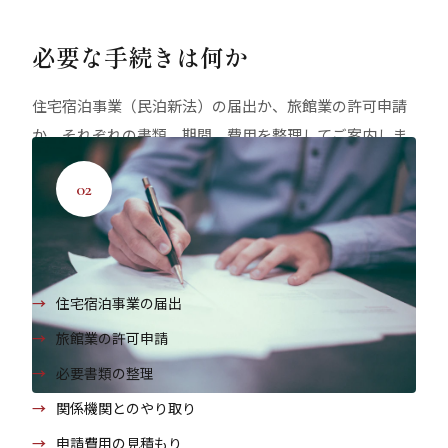
必要な手続きは何か
住宅宿泊事業（民泊新法）の届出か、旅館業の許可申請
か。それぞれの書類、期間、費用を整理してご案内しま
す。地域の保健所・警察署・消防署とのやり取りもサポ
02
ート。「気づいたら何ヶ月も前進していない」を防ぎま
す。
サポート内容
住宅宿泊事業の届出
旅館業の許可申請
必要書類の整理
関係機関とのやり取り
申請費用の見積もり